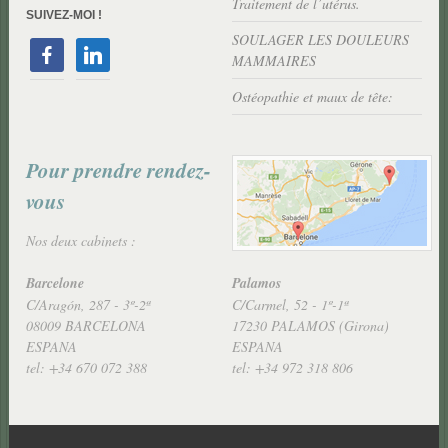
Traitement de l’utérus.
SUIVEZ-MOI !
SOULAGER LES DOULEURS
MAMMAIRES
Ostéopathie et maux de tête:
Pour prendre rendez-
vous
Nos deux cabinets :
Barcelone
Palamos
C/Aragón, 287 - 3º-2ª
C/Carmel, 52 - 1º-1ª
08009 BARCELONA
17230 PALAMOS (Girona)
ESPANA
ESPANA
tel: +34 670 072 388
tel: +34 972 318 806